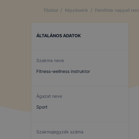
/
/
Főoldal
Képzéseink
Felnőttek nappali re
ÁLTALÁNOS ADATOK
Szakma neve
Fitness-wellness instruktor
Ágazat neve
Sport
Szakmajegyzék száma