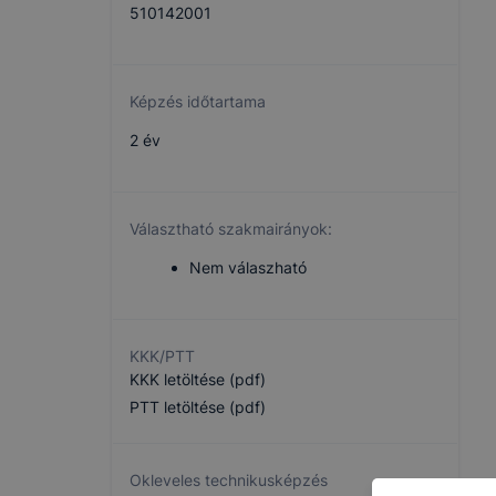
510142001
Képzés időtartama
2 év
Választható szakmairányok:
Nem válaszható
KKK/PTT
KKK letöltése (pdf)
PTT letöltése (pdf)
Okleveles technikusképzés