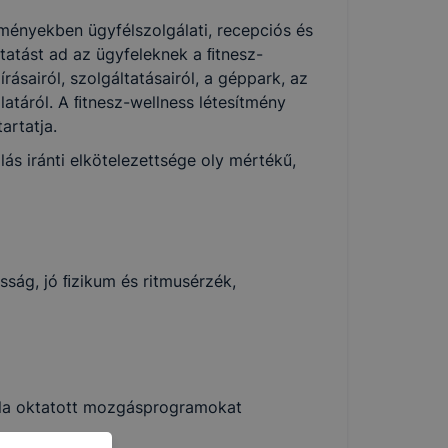
tményekben ügyfélszolgálati, recepciós és
tatást ad az ügyfeleknek a ﬁtnesz-
rásairól, szolgáltatásairól, a géppark, az
atáról. A ﬁtnesz-wellness létesítmény
artatja.
lás iránti elkötelezettsége oly mértékű,
ság, jó ﬁzikum és ritmusérzék,
általa oktatott mozgásprogramokat