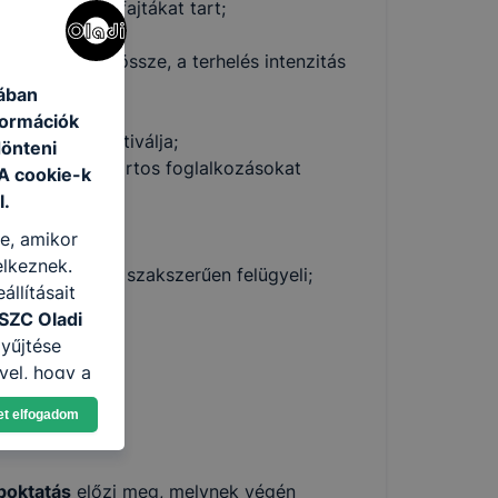
sú zenés óra fajtákat tart;
okat vezetni;
anyagot állít össze, a terhelés intenzitás
jában
formációk
orttagokat motiválja;
dönteni
speciális csoportos foglalkozásokat
 A cookie-k
l.
előzi;
re, amikor
lát el;
elkeznek.
éni edzéseket szakszerűen felügyeli;
llításait
SZC Oladi
yűjtése
vel, hogy a
atjuk,
et elfogadom
eglátogatja
ikapcsolni a
ásának a
apoktatás
előzi meg, melynek végén