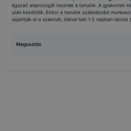
át. A legtöbb böngésző alapértelmezettként automatikusan
ágazati alapvizsgát tesznek a tanulók. A gyakorlati 
t, de ezek általában megváltoztathatók. Felhívjuk figyelmé
után kezdődik. Ekkor a tanulók szakképzési munkas
kie-k célja honlapunk használhatóságának és folyamataina
sajátítják el a szakmát, illetve heti 1-2 napban iskolai
ése vagy lehetővé tétele, a cookie-k alkalmazásának
zása vagy törlése által előfordulhat, hogy felhasználóink
esek honlapunk funkcióinak teljes körű használatára, vagy
 eltérően fog működni böngészőjében.
Megosztás