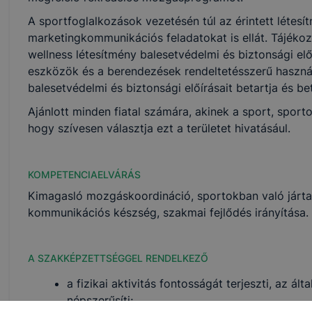
A sportfoglalkozások vezetésén túl az érintett létesí
marketingkommunikációs feladatokat is ellát. Tájékoz
wellness létesítmény balesetvédelmi és biztonsági előí
eszközök és a berendezések rendeltetésszerű használ
balesetvédelmi és biztonsági előírásait betartja és bet
Ajánlott minden fiatal számára, akinek a sport, sporto
hogy szívesen választja ezt a területet hivatásául.
KOMPETENCIAELVÁRÁS
Kimagasló mozgáskoordináció, sportokban való jártas
kommunikációs készség, szakmai fejlődés irányítása.
A SZAKKÉPZETTSÉGGEL RENDELKEZŐ
a fizikai aktivitás fontosságát terjeszti, az 
népszerűsíti;