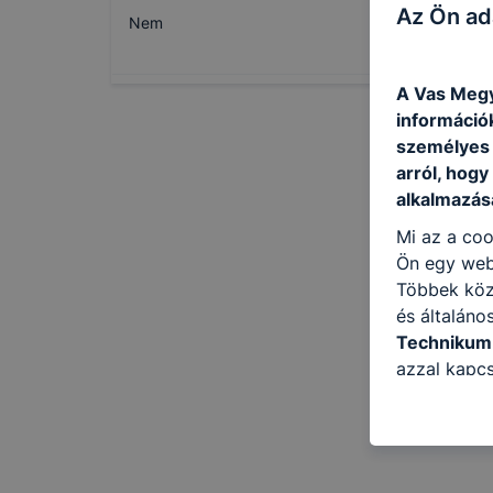
Az Ön ad
Nem
A Vas Megy
információ
személyes 
arról, hogy
alkalmazásá
Mi az a coo
Ön egy web
Többek közö
és általáno
Technikum
azzal kapcs
honlap mely
hogyan bizt
oldalunkat,
cookie-kat