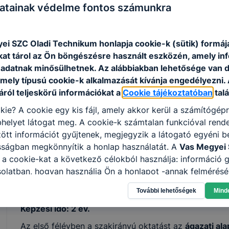
változatos hangulatú, dinamikájú és edzés hatá
atainak védelme fontos számunkra
képes csoportos és egyéni vízi edzésprogram
a csoport tudásszintjének megfelelő gyakorlat 
megfelelő módon szabályozza;
ei SZC Oladi Technikum honlapja cookie-k (sütik) formá
a gyakorlatokat bemutatja és megtanítja;
kat tárol az Ön böngészésre használt eszközén, amely in
a kellemes csoportlégkört megteremti, a csop
adatnak minősülhetnek. Az alábbiakban lehetősége van 
életkori sajátosságoknak megfelelő és egyéb 
 mely típusú cookie-k alkalmazását kívánja engedélyezni.
tervez és vezet;
ról teljeskörű információkat a
Cookie tájékoztatóban
talá
a hibákat felismeri, kijavítja, a sérüléseket meg
kie? A cookie egy kis fájl, amely akkor kerül a számítógép
szükség esetén elsősegélynyújtási feladatokat 
helyet látogat meg. A cookie-k számtalan funkcióval rend
az erőfejlesztő és kardio-gépeken végzett egy
tt információt gyűjtenek, megjegyzik a látogató egyéni beá
kapcsolódó adminisztratív feladatokat lát el.
sságban megkönnyítik a honlap használatát. A
Vas Megyei 
a cookie-kat a következő célokból használja: információ g
olatban, hogyan használja Ön a honlapot -annak felmérésé
ISKOLASPECIFIKUS INFORMÁCIÓK A KÉPZÉSHEZ
ik részeit látogatja, vagy használja leginkább, így megtudh
Beiratkozás feltétele: érettségi vizsga.
További lehetőségek
Mind
osítsunk Önnek még jobb felhasználói élményt, ha ismét m
 honlap fejlesztése. Hogyan ellenőrizheti és hogyan tudja k
Képzési idő: 2 év.
? Minden modern böngésző engedélyezi a cookie-k beállít
Az első félévben a szakirányú oktatást az
ágazati al