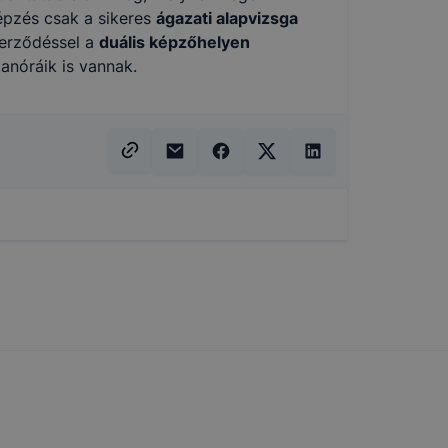
 elfogadja
képzés csak a sikeres
ágazati alapvizsga
t, hogy
zerződéssel a
duális képzőhelyen
k
 tanóráik is vannak.
 nem
 a honlap a