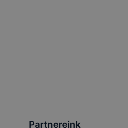
változtatás
a cookie-ka
mivel a coo
megkönnyít
megakadályo
lesznek kép
tervezettől
Partnereink