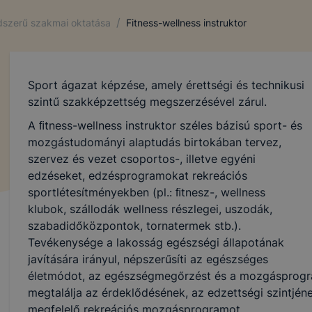
/
ndszerű szakmai oktatása
Fitness-wellness instruktor
Sport ágazat képzése, amely érettségi és technikusi
szintű szakképzettség megszerzésével zárul.
A ﬁtness-wellness instruktor széles bázisú sport- és
mozgástudományi alaptudás birtokában tervez,
szervez és vezet csoportos-, illetve egyéni
edzéseket, edzésprogramokat rekreációs
sportlétesítményekben (pl.: ﬁtnesz-, wellness
klubok, szállodák wellness részlegei, uszodák,
szabadidőközpontok, tornatermek stb.).
Tevékenysége a lakosság egészségi állapotának
javítására irányul, népszerűsíti az egészséges
életmódot, az egészségmegőrzést és a mozgásprogra
megtalálja az érdeklődésének, az edzettségi szintjének
megfelelő rekreációs mozgásprogramot.