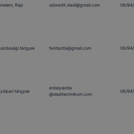
énelem, Rajz
odoredit.oladi​@gmail.com
06/94
azdasági tárgyak
fanitazita​@gmail.com
06/94
erdelyianita​
yűipari tárgyak
06/94
@oladitechnikum.com