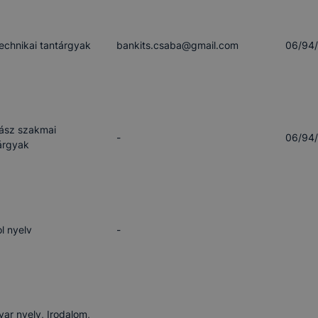
echnikai tantárgyak
bankits.csaba​@gmail.com
06/94
ász szakmai
-
06/94
árgyak
l nyelv
-
ar nyelv, Irodalom,