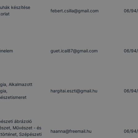
ruhák készítése
febert.csilla​@gmail.com
06/94
orlat
énelem
guet.ical87​@gmail.com
06/94
ógia, Alkalmazott
gia,
hargitai.eszti​@gmail.hu
06/94
észetismeret
észeti ábrázoló
szet, Művészet - és
haanna​@freemail.hu
06/94
ttörténet, Szépészeti