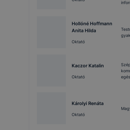
info
Hollóné Hoffmann
Test
Anita Hilda
gyak
Oktató
Szép
Kaczor Katalin
komm
Oktató
egés
Károlyi Renáta
Magy
Oktató