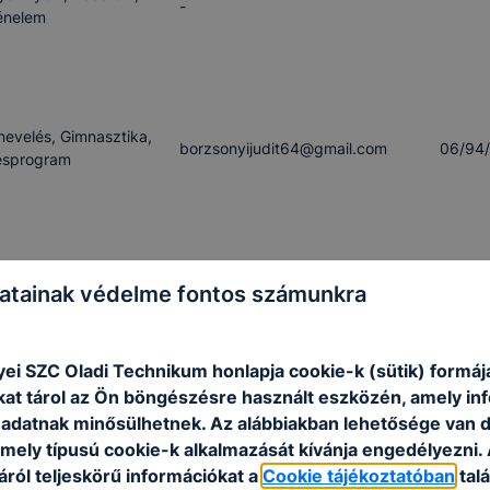
-
énelem
nevelés, Gimnasztika,
borzsonyijudit64​@gmail.com
06/94
ésprogram
etikai ismeretek,
atainak védelme fontos számunkra
trokozmetika,
agnescsoka67​@gmail.com
06/94
orlat
ei SZC Oladi Technikum honlapja cookie-k (sütik) formá
kat tárol az Ön böngészésre használt eszközén, amely in
adatnak minősülhetnek. Az alábbiakban lehetősége van 
nevelés, Gimnasztika
czikakati​@gmail.com
06/94
 mely típusú cookie-k alkalmazását kívánja engedélyezni.
ról teljeskörű információkat a
Cookie tájékoztatóban
talá