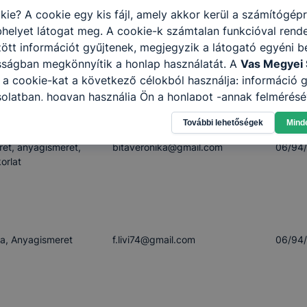
kie? A cookie egy kis fájl, amely akkor kerül a számítógép
helyet látogat meg. A cookie-k számtalan funkcióval rend
tt információt gyűjtenek, megjegyzik a látogató egyéni beá
matika
anitadne​@oladitechnikum.com
06/94
sságban megkönnyítik a honlap használatát. A
Vas Megyei 
a cookie-kat a következő célokból használja: információ g
olatban, hogyan használja Ön a honlapot -annak felmérésé
ik részeit látogatja, vagy használja leginkább, így megtudh
További lehetőségek
Mind
osítsunk Önnek még jobb felhasználói élményt, ha ismét m
etikus szakmai
 honlap fejlesztése. Hogyan ellenőrizheti és hogyan tudja k
ret, anyagismeret,
bitaveronika​@gmail.com
06/94
? Minden modern böngésző engedélyezi a cookie-k beállít
orlat
át. A legtöbb böngésző alapértelmezettként automatikusan
t, de ezek általában megváltoztathatók. Felhívjuk figyelmé
kie-k célja honlapunk használhatóságának és folyamataina
ése vagy lehetővé tétele, a cookie-k alkalmazásának
a, Anyagismeret
f.livi74​@gmail.com
06/94
zása vagy törlése által előfordulhat, hogy felhasználóink
esek honlapunk funkcióinak teljes körű használatára, vagy
 eltérően fog működni böngészőjében.