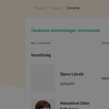
/
/
Főoldal
Rólunk
Oktatók
Tanáraink elérhetőségei, információk
Név, beosztás
Oktat
Vezetőség
Sipos László
Néme
Igazgató
Némethné Ódor