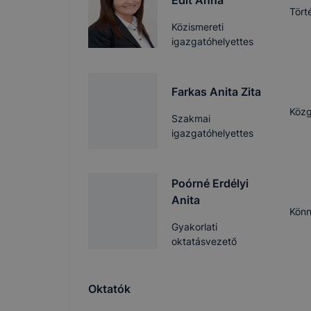
Edit Anna
Tört
Közismereti
igazgatóhelyettes
Farkas Anita Zita
Közg
Szakmai
igazgatóhelyettes
Poórné Erdélyi
Anita
Könn
Gyakorlati
oktatásvezető
Oktatók