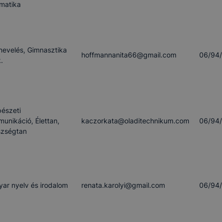
rmatika
nevelés, Gimnasztika
hoffmannanita66​@gmail.com
06/94
.
észeti
unikáció, Élettan,
kaczorkata​@oladitechnikum.com
06/94
zségtan
ar nyelv és irodalom
renata.karolyi​@gmail.com
06/94