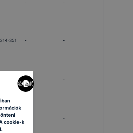
-
-
/314-351
-
-
/314-351
-
-
jában
formációk
dönteni
/314-351
-
-
 A cookie-k
l.