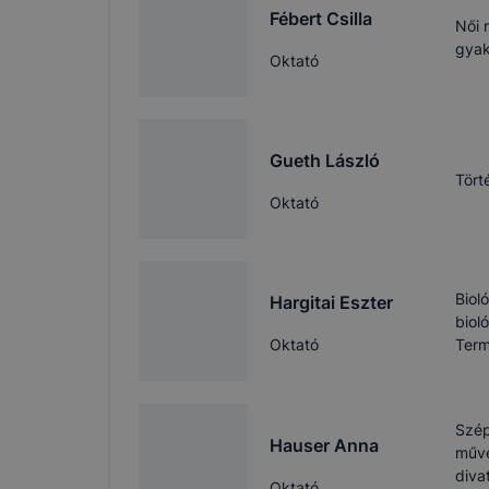
Fébert Csilla
Női 
gyak
Oktató
Gueth László
Tört
Oktató
Biol
Hargitai Eszter
bioló
Oktató
Term
Szép
Hauser Anna
művé
diva
Oktató