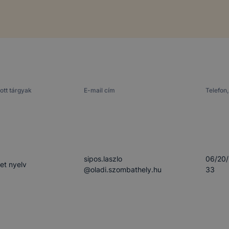
ott tárgyak
E-mail cím
Telefon,
sipos.laszlo​
06/20
t nyelv
@oladi.szombathely.hu
33