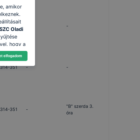
re, amikor
elkeznek.
llításait
/314-351
-
-
SZC Oladi
yűjtése
vel, hogy a
atjuk,
et elfogadom
eglátogatja
ikapcsolni a
/314-351
-
-
ásának a
 elfogadja
t, hogy
k
"B" szerda 3.
/314-351
-
 nem
óra
 a honlap a