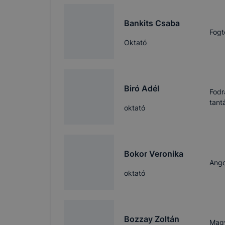
Bankits Csaba
Fogt
Oktató
Biró Adél
Fodr
tant
oktató
Bokor Veronika
Ango
oktató
Bozzay Zoltán
Magy