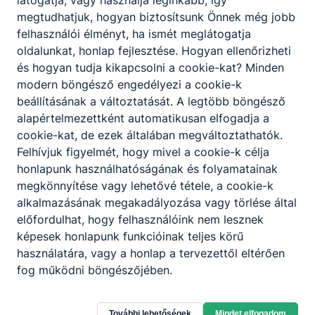
látogatja, vagy használja leginkább, így
megtudhatjuk, hogyan biztosítsunk Önnek még jobb
felhasználói élményt, ha ismét meglátogatja
oldalunkat, honlap fejlesztése. Hogyan ellenőrizheti
és hogyan tudja kikapcsolni a cookie-kat? Minden
modern böngésző engedélyezi a cookie-k
beállításának a változtatását. A legtöbb böngésző
alapértelmezettként automatikusan elfogadja a
cookie-kat, de ezek általában megváltoztathatók.
Felhívjuk figyelmét, hogy mivel a cookie-k célja
honlapunk használhatóságának és folyamatainak
megkönnyítése vagy lehetővé tétele, a cookie-k
alkalmazásának megakadályozása vagy törlése által
előfordulhat, hogy felhasználóink nem lesznek
képesek honlapunk funkcióinak teljes körű
használatára, vagy a honlap a tervezettől eltérően
fog működni böngészőjében.
Vas Vármegyei Szakképzési Centrum Oladi
További lehetőségek
Mindet elfogadom