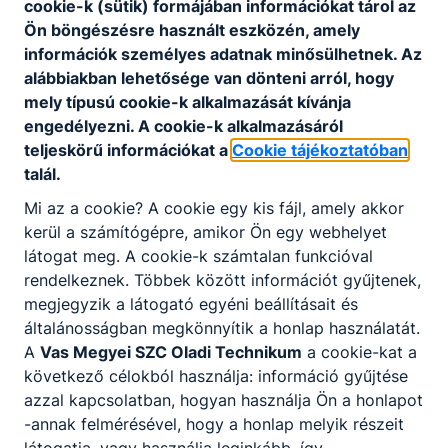
cookie-k (sütik) formájában információkat tárol az
Ön böngészésre használt eszközén, amely
információk személyes adatnak minősülhetnek. Az
Csatolt fájlok
alábbiakban lehetősége van dönteni arról, hogy
mely típusú cookie-k alkalmazását kívánja
VMSZC Munkavédelmi Szabályzat 2021.06.0
engedélyezni. A cookie-k alkalmazásáról
1-től módosítás
teljeskörű információkat a
Cookie tájékoztatóban
Letöltés
talál.
Mi az a cookie? A cookie egy kis fájl, amely akkor
kerül a számítógépre, amikor Ön egy webhelyet
látogat meg. A cookie-k számtalan funkcióval
rendelkeznek. Többek között információt gyűjtenek,
megjegyzik a látogató egyéni beállításait és
általánosságban megkönnyítik a honlap használatát.
Partnereink
A
Vas Megyei SZC Oladi Technikum
a cookie-kat a
következő célokból használja: információ gyűjtése
azzal kapcsolatban, hogyan használja Ön a honlapot
-annak felmérésével, hogy a honlap melyik részeit