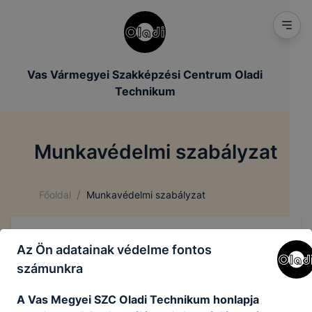
Vas Vármegyei Szakképzési Centrum Oladi
Technikum
Munkavédelmi szabályzat
/
Főoldal
Munkavédelmi szabályzat
Munkavédelmi szabályzat
Az Ön adatainak védelme fontos
számunkra
A Vas Megyei SZC Oladi Technikum honlapja
VMSZC Munkavédelmi Szabályzat