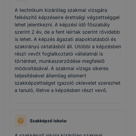
A technikum kizárólag szakmai vizsgára
felkészítő képzéseire érettségi végzettséggel
lehet jelentkezni. A képzési idő főszabály
szerint 2 év, de a fent leírtak szerint rövidebb
is lehet. A képzés ágazati alapoktatásból és
szakirányú oktatásból áll. Utóbbi a képzésben
részt vevőt foglalkoztató vállalatnál is
történhet, munkaszerződése megfelelő
módosításával. A szakmai vizsga sikeres
teljesítésével államilag elismert
szakképzettséget igazoló oklevelet szerezhet
a tanuló, illetve a képzésben részt vevő.
Szakképző iskola:
A szakképző iskola kizárólag szakmai