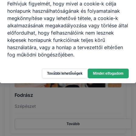
Fitness-wellness instruktor
Felhívjuk figyelmét, hogy mivel a cookie-k célja
honlapunk használhatóságának és folyamatainak
Sport
megkönnyítése vagy lehetővé tétele, a cookie-k
alkalmazásának megakadályozása vagy törlése által
Tovább
előfordulhat, hogy felhasználóink nem lesznek
képesek honlapunk funkcióinak teljes körű
használatára, vagy a honlap a tervezettől eltérően
fog működni böngészőjében.
További lehetőségek
Mindet elfogadom
Fodrász
Szépészet
Tovább