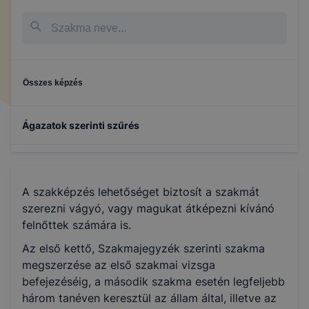
Összes képzés
Ágazatok szerinti szűrés
Kreatív
A szakképzés lehetőséget biztosít a szakmát
Sport
szerezni vágyó, vagy magukat átképezni kívánó
felnőttek számára is.
Szépészet
Az első kettő, Szakmajegyzék szerinti szakma
megszerzése az első szakmai vizsga
befejezéséig, a második szakma esetén legfeljebb
Egészségügyi technika
három tanéven keresztül az állam által, illetve az