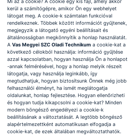
Mi az a cookie? A cookie egy kis fájl, amely akkor
kerül a számítógépre, amikor Ön egy webhelyet
látogat meg. A cookie-k számtalan funkcióval
rendelkeznek. Többek között információt gyűjtenek,
megjegyzik a látogató egyéni beállításait és
általánosságban megkönnyítik a honlap használatát.
A
Vas Megyei SZC Oladi Technikum
a cookie-kat a
Divat-, jelmez- és díszlettervező
következő célokból használja: információ gyűjtése
Kreatív
azzal kapcsolatban, hogyan használja Ön a honlapot
-annak felmérésével, hogy a honlap melyik részeit
látogatja, vagy használja leginkább, így
Tovább
megtudhatjuk, hogyan biztosítsunk Önnek még jobb
felhasználói élményt, ha ismét meglátogatja
oldalunkat, honlap fejlesztése. Hogyan ellenőrizheti
és hogyan tudja kikapcsolni a cookie-kat? Minden
modern böngésző engedélyezi a cookie-k
beállításának a változtatását. A legtöbb böngésző
alapértelmezettként automatikusan elfogadja a
cookie-kat, de ezek általában megváltoztathatók.