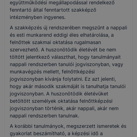
együttműködési megállapodással rendelkező
fenntartó által fenntartott szakképző
intézményben ingyenes.
A szakképzés új rendszerében megszűnt a nappali
és esti munkarend eddigi éles elhatárolása, a
felnőttek szakmai oktatása rugalmasan
szervezhető. A huszonötödik életévét be nem
töltött jelentkező választhat, hogy tanulmányait
nappali rendszerben tanulói jogviszonyban, vagy
munkavégzés mellett, felnőttképzési
jogviszonyban kívánja folytatni. Ez azt jelenti,
hogy akár második szakmáját is tanulhatja tanulói
jogviszonyban. A huszonötödik életévüket
betöltött személyek oktatása felnőttképzési
jogviszonyban történik, akár nappali, akár nem
nappali rendszerben tanulnak.
A korábbi tanulmányok, megszerzett ismeretek és
gyakorlat beszámítható, a képzési idő a