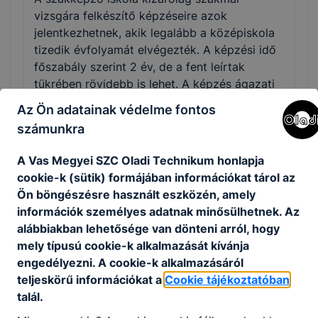
vizsgára felkészítő képzéseire azok
jelentkezhetnek, akik legalább a középiskola
tizedik évfolyamát elvégezték. A képzési idő
főszabály szerint 2 év, de a fent leírtak
tükrében rövidebb is lehet. A képzés ágazati
alapoktatásból és szakirányú oktatásból áll.
Az Ön adatainak védelme fontos
Utóbbi a képzésben részt vevőt foglalkoztató
számunkra
vállalatnál is történhet, munkaszerződése
megfelelő módosításával. A szakmai vizsga
A Vas Megyei SZC Oladi Technikum honlapja
sikeres teljesítésével államilag elismert
cookie-k (sütik) formájában információkat tárol az
szakképzettséget igazoló szakmai
Ön böngészésre használt eszközén, amely
bizonyítvány szerezhető.
információk személyes adatnak minősülhetnek. Az
alábbiakban lehetősége van dönteni arról, hogy
mely típusú cookie-k alkalmazását kívánja
engedélyezni. A cookie-k alkalmazásáról
teljeskörű információkat a
Cookie tájékoztatóban
Szakmák
talál.