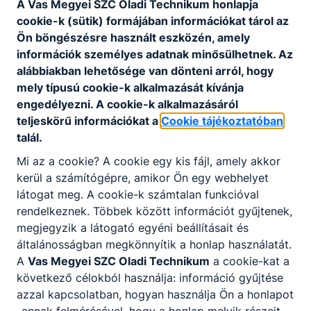
A Vas Megyei SZC Oladi Technikum honlapja
közösen a megye más iskoláinak. A 9-10.
cookie-k (sütik) formájában információkat tárol az
évfolyam helyi tantervével eredményesen
Ön böngészésre használt eszközén, amely
szerepeltünk a Művelődési és Közoktatási
információk személyes adatnak minősülhetnek. Az
Minisztérium és a Közoktatási Modernizációs
alábbiakban lehetősége van dönteni arról, hogy
Közalapítvány közös pályázatán, tantervünket a
mely típusú cookie-k alkalmazását kívánja
megjelenés után a pedagógiai intézeteken
engedélyezni. A cookie-k alkalmazásáról
keresztül az egész országban terjesztették,
teljeskörű információkat a
Cookie tájékoztatóban
megtalálható az interneten az Országos
talál.
Közoktatási Intézet tantervbankjában. Fejlesztő
munkánk elismerésének is számított, hogy a
Mi az a cookie? A cookie egy kis fájl, amely akkor
Magyar Televízió félórás filmet forgatott
kerül a számítógépre, amikor Ön egy webhelyet
iskolánkról, és bázisiskolája lettünk a Holland-
látogat meg. A cookie-k számtalan funkcióval
Magyar Közoktatási Vezetőképző Programnak.
rendelkeznek. Többek között információt gyűjtenek,
megjegyzik a látogató egyéni beállításait és
1996 nyarán a fenntartó Önkormányzat
általánosságban megkönnyítik a honlap használatát.
jóváhagyta névváltoztatási kezdeményezésünket.
A
Vas Megyei SZC Oladi Technikum
a cookie-kat a
Ettől kezdve lett intézményünk neve:
Teleki
következő célokból használja: információ gyűjtése
Blanka Szakképző Iskola és Kollégium
.
azzal kapcsolatban, hogyan használja Ön a honlapot
Az új szakmai és vizsgakövetelmények, illetve a
-annak felmérésével, hogy a honlap melyik részeit