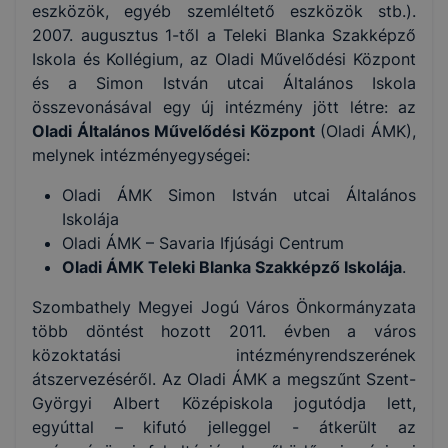
eszközök, egyéb szemléltető eszközök stb.).
2007. augusztus 1-től a Teleki Blanka Szakképző
Iskola és Kollégium, az Oladi Művelődési Központ
és a Simon István utcai Általános Iskola
összevonásával egy új intézmény jött létre: az
Oladi Általános Művelődési Központ
(Oladi ÁMK),
melynek intézményegységei:
Oladi ÁMK Simon István utcai Általános
Iskolája
Oladi ÁMK – Savaria Ifjúsági Centrum
Oladi ÁMK Teleki Blanka Szakképző Iskolája
.
Szombathely Megyei Jogú Város Önkormányzata
több döntést hozott 2011. évben a város
közoktatási intézményrendszerének
átszervezéséről. Az Oladi ÁMK a megszűnt Szent-
Györgyi Albert Középiskola jogutódja lett,
egyúttal – kifutó jelleggel - átkerült az