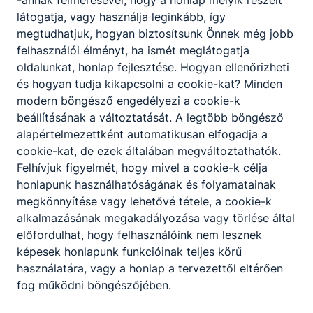
központi programok kiadása után (1998.
látogatja, vagy használja leginkább, így
szeptember 1-től, a pedagógiai program
megtudhatjuk, hogyan biztosítsunk Önnek még jobb
bevezetésének időpontjától) az iskola áttért az
felhasználói élményt, ha ismét meglátogatja
OKJ (Országos Képzési Jegyzék) szerinti
oldalunkat, honlap fejlesztése. Hogyan ellenőrizheti
szakképzésre.
és hogyan tudja kikapcsolni a cookie-kat? Minden
1997 őszétől a pedagógiai munka minőségének
modern böngésző engedélyezi a cookie-k
folyamatos javítására teljes körű
beállításának a változtatását. A legtöbb böngésző
minőségbiztosítási menedzsmentet (TQM)
alapértelmezettként automatikusan elfogadja a
alakítunk ki az Expanzió Humán Tanácsadó Kft.
cookie-kat, de ezek általában megváltoztathatók.
szakembereinek segítségével. Tapasztalatainkról
Felhívjuk figyelmét, hogy mivel a cookie-k célja
több konferencián, pedagógus-továbbképzésen
honlapunk használhatóságának és folyamatainak
számolhattunk be, főiskolai hallgatók írtak
megkönnyítése vagy lehetővé tétele, a cookie-k
szakdolgozatot iskolánk minőségbiztosítási
alkalmazásának megakadályozása vagy törlése által
tevékenységéről. Ennek ellenére az ezen a téren
előfordulhat, hogy felhasználóink nem lesznek
megtett első lépéseket egyfajta kísérleti
képesek honlapunk funkcióinak teljes körű
szakasznak tekintjük, a továbblépést – sikeres
használatára, vagy a honlap a tervezettől eltérően
pályázatunk nyomán - a Comenius
fog működni böngészőjében.
Minőségfejlesztési Program I. intézményi