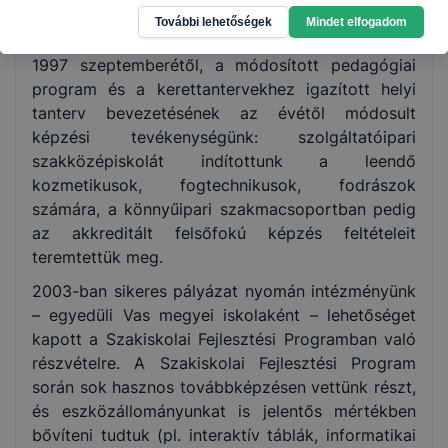
modelljének kiépítése jelentette 2001 -2003
További lehetőségek
Mindet elfogadom
között.
1997 szeptemberétől, a módosított pedagógiai
program és a kerettantervekhez igazított helyi
tanterv bevezetésének az évétől módosult
képzési tevékenységünk: szolgáltatóipari
szakközépiskolát indítottunk a leendő
kozmetikusok, fogtechnikusok, fodrászok
számára, a könnyűipari szakmacsoportban pedig
az akkreditált felsőfokú képzés feltételeit
teremtettük meg.
2003-ban sikeres pályázat nyomán intézményünk
– egyedüli Vas megyei iskolaként – lehetőséget
kapott a Szakiskolai Fejlesztési Programban való
részvételre. A Szakiskolai Fejlesztési Program
során sok hasznos továbbképzésen vettünk részt,
és eszközállományunkat is jelentős mértékben
bővíteni tudtuk (pl. interaktív táblák, informatikai