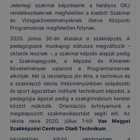
Jelenlegi szakmai képzéseink a hatályos OKJ
rendelkezéseknek megfelelően a kiadott Szakmai
és Vizsgakövetelményeknek illetve Központi
Programoknak megfelelően folynak.
2020. június 30-án átalakul a szakképzés. A
pedagógusok munkajogi státusza megváltozik -
oktatók lesznek -, a szakmai képzés alapját pedig
a Szakmajegyzék, a Képzési és Kimeneti
Követelmények valamint a Programtantervek
alkotják. Két új iskolatípus jön étre, a technikus és
a szakképző iskola. Intézményünkben szépészeti
és sport ágazatban indítunk technikumi képzést, a
pedagógia ágazat pedig a szakgimnázium keretei
között működik. Orientációs évfolyamunk a
megalapozott szakmaválasztást segíti elő. Az
iskola neve 2020. július 1-től
Vas Megyei
Szakképzési Centrum Oladi Technikum
.
Iskolánkban kifutó rendszerben a