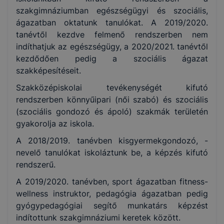
szakgimnáziumban egészségügyi és szociális,
ágazatban oktatunk tanulókat. A 2019/2020.
tanévtől kezdve felmenő rendszerben nem
indíthatjuk az egészségügy, a 2020/2021. tanévtől
kezdődően pedig a szociális ágazat
szakképesítéseit.
Szakközépiskolai tevékenységét kifutó
rendszerben könnyűipari (női szabó) és szociális
(szociális gondozó és ápoló) szakmák területén
gyakorolja az iskola.
A 2018/2019. tanévben kisgyermekgondozó, -
nevelő tanulókat iskoláztunk be, a képzés kifutó
rendszerű.
A 2019/2020. tanévben, sport ágazatban fitness-
wellness instruktor, pedagógia ágazatban pedig
gyógypedagógiai segítő munkatárs képzést
indítottunk szakgimnáziumi keretek között.