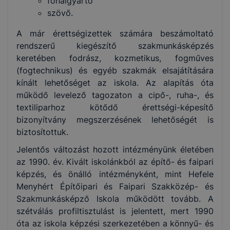
fonalgyártó
szövő.
A már érettségizettek számára beszámoltató
rendszerű kiegészítő szakmunkásképzés
keretében fodrász, kozmetikus, fogműves
(fogtechnikus) és egyéb szakmák elsajátítására
kínált lehetőséget az iskola. Az alapítás óta
működő levelező tagozaton a cipő-, ruha-, és
textiliparhoz kötődő érettségi-képesítő
bizonyítvány megszerzésének lehetőségét is
biztosítottuk.
Jelentős változást hozott intézményünk életében
az 1990. év. Kivált iskolánkból az építő- és faipari
képzés, és önálló intézményként, mint Hefele
Menyhért Építőipari és Faipari Szakközép- és
Szakmunkásképző Iskola működött tovább. A
szétválás profiltisztulást is jelentett, mert 1990
óta az iskola képzési szerkezetében a könnyű- és