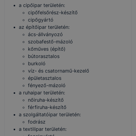
a cipőipar területén:
cipőfelsőrész-készítő
cipőgyártó
az építőipar területén:
ács-állványozó
szobafestő-mázoló
kőműves (építő)
bútorasztalos
burkoló
víz- és csatornamű-kezelő
épületasztalos
fényező-mázoló
a ruhaipar területén:
nőiruha-készítő
férfiruha-készítő
a szolgáltatóipar területén:
fodrász
a textilipar területén: