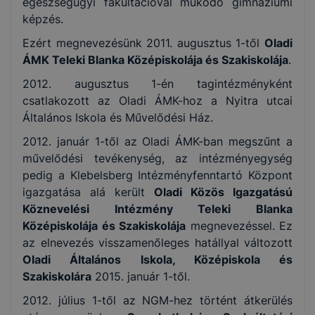
egészségügyi fakultációval működő gimnáziumi
képzés.
Ezért megnevezésünk 2011. augusztus 1-től
Oladi
ÁMK Teleki Blanka Középiskolája és Szakiskolája
.
2012. augusztus 1-én tagintézményként
csatlakozott az Oladi ÁMK-hoz a Nyitra utcai
Általános Iskola és Művelődési Ház.
2012. január 1-től az Oladi ÁMK-ban megszűnt a
művelődési tevékenység, az intézményegység
pedig a Klebelsberg Intézményfenntartó Központ
igazgatása alá került
Oladi Közös Igazgatású
Köznevelési Intézmény Teleki Blanka
Középiskolája és Szakiskolája
megnevezéssel. Ez
az elnevezés visszamenőleges hatállyal változott
Oladi Általános Iskola, Középiskola és
Szakiskolára
2015. január 1-től.
2012. július 1-től az NGM-hez történt átkerülés