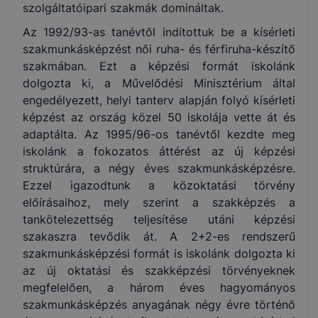
szolgáltatóipari szakmák domináltak.
Az 1992/93-as tanévtől indítottuk be a kísérleti
szakmunkásképzést női ruha- és férfiruha-készítő
szakmában. Ezt a képzési formát iskolánk
dolgozta ki, a Művelődési Minisztérium által
engedélyezett, helyi tanterv alapján folyó kísérleti
képzést az ország közel 50 iskolája vette át és
adaptálta. Az 1995/96-os tanévtől kezdte meg
iskolánk a fokozatos áttérést az új képzési
struktúrára, a négy éves szakmunkásképzésre.
Ezzel igazodtunk a közoktatási törvény
előírásaihoz, mely szerint a szakképzés a
tankötelezettség teljesítése utáni képzési
szakaszra tevődik át. A 2+2-es rendszerű
szakmunkásképzési formát is iskolánk dolgozta ki
az új oktatási és szakképzési törvényeknek
megfelelően, a három éves hagyományos
szakmunkásképzés anyagának négy évre történő