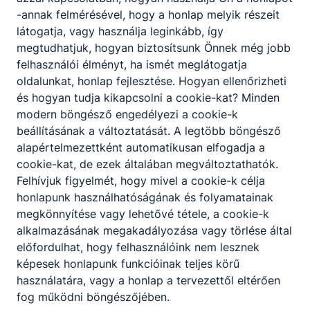
Érettségi eredmények
-annak felmérésével, hogy a honlap melyik részeit
Letöltés
látogatja, vagy használja leginkább, így
megtudhatjuk, hogyan biztosítsunk Önnek még jobb
Egyéb foglalkozások
felhasználói élményt, ha ismét meglátogatja
Letöltés
oldalunkat, honlap fejlesztése. Hogyan ellenőrizheti
és hogyan tudja kikapcsolni a cookie-kat? Minden
Beszámoló a 2024/2025-ös tanévről
modern böngésző engedélyezi a cookie-k
beállításának a változtatását. A legtöbb böngésző
Letöltés
alapértelmezettként automatikusan elfogadja a
Eljárásrend a tanulók bántalmazási eseteinek
cookie-kat, de ezek általában megváltoztathatók.
kivizsgálására és kezelésére
Felhívjuk figyelmét, hogy mivel a cookie-k célja
honlapunk használhatóságának és folyamatainak
Letöltés
megkönnyítése vagy lehetővé tétele, a cookie-k
alkalmazásának megakadályozása vagy törlése által
Munkaterv a 2025/2026-os tanévben
előfordulhat, hogy felhasználóink nem lesznek
Letöltés
képesek honlapunk funkcióinak teljes körű
használatára, vagy a honlap a tervezettől eltérően
fog működni böngészőjében.