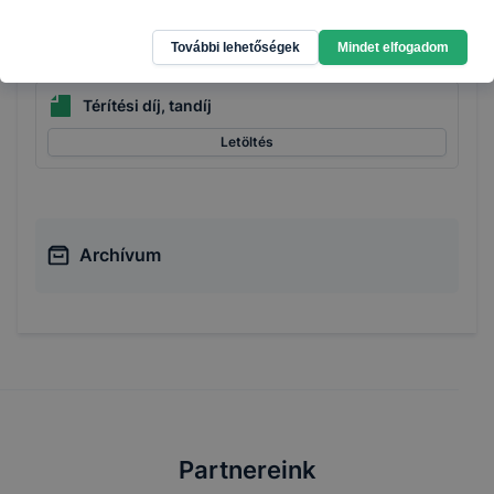
Gazdálkodási adatok
További lehetőségek
Mindet elfogadom
Térítési díj, tandíj
Letöltés
Archívum
Partnereink