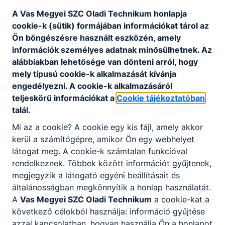
A középfokú iskolai, valamint a kollégiumi
felvételi eljárás lebonyolításának ütemezése a
A Vas Megyei SZC Oladi Technikum honlapja
2025/2026. tanévben
cookie-k (sütik) formájában információkat tárol az
Ön böngészésre használt eszközén, amely
Letöltés
információk személyes adatnak minősülhetnek. Az
Fenntartói ellenőrzések
alábbiakban lehetősége van dönteni arról, hogy
mely típusú cookie-k alkalmazását kívánja
Letöltés
engedélyezni. A cookie-k alkalmazásáról
teljeskörű információkat a
Cookie tájékoztatóban
Nyitvatartás rendje
talál.
Letöltés
Mi az a cookie? A cookie egy kis fájl, amely akkor
Jelentősebb rendezvények a 2025/2026-os
kerül a számítógépre, amikor Ön egy webhelyet
tanévben
látogat meg. A cookie-k számtalan funkcióval
rendelkeznek. Többek között információt gyűjtenek,
Letöltés
megjegyzik a látogató egyéni beállításait és
általánosságban megkönnyítik a honlap használatát.
Osztályozó vizsgák
A
Vas Megyei SZC Oladi Technikum
a cookie-kat a
Letöltés
következő célokból használja: információ gyűjtése
azzal kapcsolatban, hogyan használja Ön a honlapot