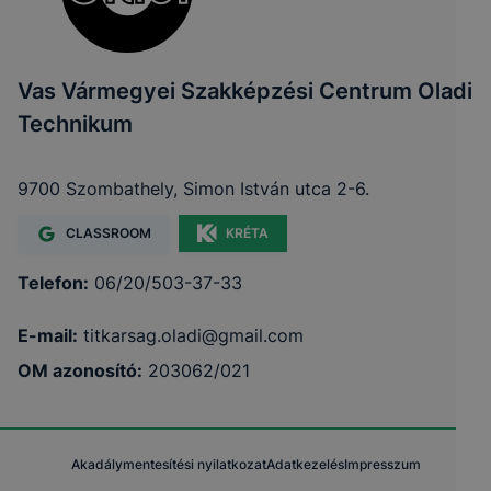
Vas Vármegyei Szakképzési Centrum Oladi
Technikum
9700 Szombathely, Simon István utca 2-6.
CLASSROOM
KRÉTA
Telefon:
06/20/503-37-33
E-mail:
titkarsag.oladi@gmail.com
OM azonosító:
203062/021
Akadálymentesítési nyilatkozat
Adatkezelés
Impresszum