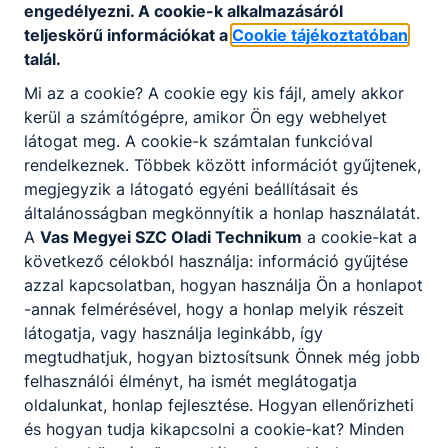
engedélyezni. A cookie-k alkalmazásáról
Ball für den ersten Jahrgang
teljeskörű információkat a
Cookie tájékoztatóban
Der Nikolaustag
talál.
Weihnachtsfeier
Bandweihe
Mi az a cookie? A cookie egy kis fájl, amely akkor
Wettbewerbe in verschiedenen Fächer
kerül a számítógépre, amikor Ön egy webhelyet
Organisation verschiedener wichtiger
látogat meg. A cookie-k számtalan funkcióval
Feiertage (Tag der ungarischen Kultur, Tag der
rendelkeznek. Többek között információt gyűjtenek,
ungarischen Dichtung, usw.)
megjegyzik a látogató egyéni beállításait és
Valediktion
általánosságban megkönnyítik a honlap használatát.
Schuljahrabschlussfeier
A
Vas Megyei SZC Oladi Technikum
a cookie-kat a
következő célokból használja: információ gyűjtése
Warum ist es eine gute Schule
azzal kapcsolatban, hogyan használja Ön a honlapot
gute Atmosphäre
-annak felmérésével, hogy a honlap melyik részeit
lebhaftes attraktives Schülerleben
látogatja, vagy használja leginkább, így
gute Klassengemeinschaften
megtudhatjuk, hogyan biztosítsunk Önnek még jobb
Interessante außerschulische Veranstaltungen
felhasználói élményt, ha ismét meglátogatja
gut ausgerüstete Fachräume
oldalunkat, honlap fejlesztése. Hogyan ellenőrizheti
super Buffet mit reichem Angebot
és hogyan tudja kikapcsolni a cookie-kat? Minden