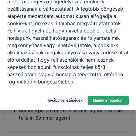
verschiedene Lager
modern böngésző engedélyezi a cookie-k
Harmonische Beziehung zwischen den
beállításának a változtatását. A legtöbb böngésző
Professoren und Schülern
alapértelmezettként automatikusan elfogadja a
Klassenausflüge
cookie-kat, de ezek általában megváltoztathatók.
gute Lage der Schule
Felhívjuk figyelmét, hogy mivel a cookie-k célja
schöne Umgebung
honlapunk használhatóságának és folyamatainak
gute, konkurrenzfähige Ausbildung
megkönnyítése vagy lehetővé tétele, a cookie-k
erfolgreiche Teilnahme an fachmännischen
alkalmazásának megakadályozása vagy törlése által
Wettbewerben, Platzierungen in
előfordulhat, hogy felhasználóink nem lesznek
Landeswettbewerben
képesek honlapunk funkcióinak teljes körű
gute Ergebnisse in Sport
használatára, vagy a honlap a tervezettől eltérően
Ausflüge (Klassenfahrten, bzw. Ausflüge der
fog működni böngészőjében.
Lehrerkörperschaft)
hochqualifizierte Lehrer, die sich ständig
További lehetőségek
Mindet elfogadom
weiterbilden
Sommerpraktiken (teils in der eigenen Schule
teils in Sommerlagern)