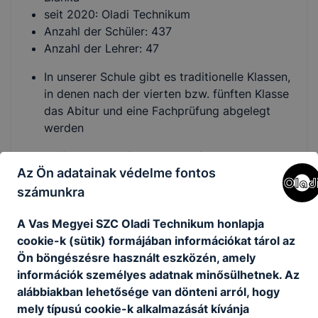
seit 2020: Oladi Technikum
Anzahl der Schüler: 437
Anzahl der Lehrer: 47
In unserer Schule gibt es traditionelle Klassen,
in denen nach der vierten bzw. fünften Klasse
das Abitur und eine Fachprüfung abgelegt
werden
Verschiedene Zweige der Ausbildung:
Az Ön adatainak védelme fontos
Fachgymnasium für pädagogische Assistenten
számunkra
(4-Jahre)
Kosmetiker
A Vas Megyei SZC Oladi Technikum honlapja
Fitness-wellness Instruktor
cookie-k (sütik) formájában információkat tárol az
Friseur
Ön böngészésre használt eszközén, amely
Mode-, Kostüm- und Szenegestalter
információk személyes adatnak minősülhetnek. Az
alábbiakban lehetősége van dönteni arról, hogy
Traditionen in der Schule:
mely típusú cookie-k alkalmazását kívánja