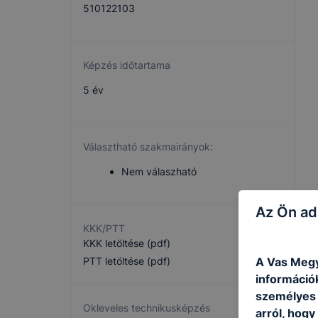
510122103
Képzés időtartama
5 év
Választható szakmairányok:
Nem válaszható
Az Ön ad
KKK/PTT
KKK letöltése (pdf)
A Vas Megy
PTT letöltése (pdf)
információ
személyes 
Okleveles technikusképzés
arról, hogy