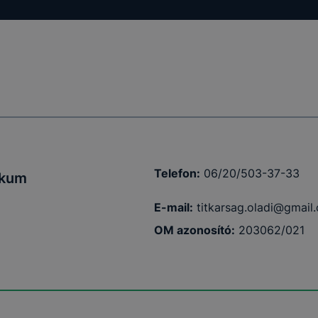
Telefon:
06/20/503-37-33
ikum
E-mail:
titkarsag.oladi@gmail
OM azonosító:
203062/021