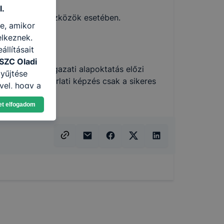
l.
 alkalmazott eszközök esetében.
re, amikor
elkeznek.
llításait
SZC Oladi
 oktatást az ágazati alapoktatás előzi
yűjtése
ulók. A gyakorlati képzés csak a sikeres
vel, hogy a
atjuk,
et elfogadom
eglátogatja
ikapcsolni a
ásának a
 elfogadja
t, hogy
k
 nem
 a honlap a