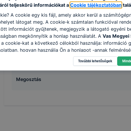
smink-technikákat alkalmaz;
ról teljeskörű információkat a
Cookie tájékoztatóban
talá
eszközfertőtlenítést végez a szolgáltatáshoz
kie? A cookie egy kis fájl, amely akkor kerül a számítógép
helyet látogat meg. A cookie-k számtalan funkcióval rend
tt információt gyűjtenek, megjegyzik a látogató egyéni beá
ISKOLASPECIFIKUS INFORMÁCIÓK A KÉPZÉSHEZ
sságban megkönnyítik a honlap használatát. A
Vas Megyei 
Az első két évben (9. és 10. évfolyamon) a szakirányú
a cookie-kat a következő célokból használja: információ g
meg, melynek végén ágazati alapvizsgát tesznek a tan
olatban, hogyan használja Ön a honlapot -annak felmérésé
ágazati alapvizsga után kezdődik.
ik részeit látogatja, vagy használja leginkább, így megtudh
További lehetőségek
Mind
osítsunk Önnek még jobb felhasználói élményt, ha ismét m
 honlap fejlesztése. Hogyan ellenőrizheti és hogyan tudja k
? Minden modern böngésző engedélyezi a cookie-k beállít
Megosztás
át. A legtöbb böngésző alapértelmezettként automatikusan
t, de ezek általában megváltoztathatók. Felhívjuk figyelmé
kie-k célja honlapunk használhatóságának és folyamataina
ése vagy lehetővé tétele, a cookie-k alkalmazásának
zása vagy törlése által előfordulhat, hogy felhasználóink
esek honlapunk funkcióinak teljes körű használatára, vagy
 eltérően fog működni böngészőjében.