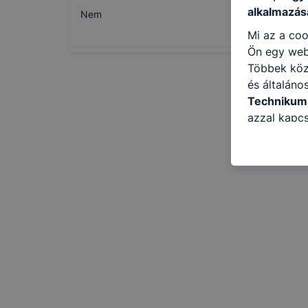
alkalmazásá
Nem
Mi az a coo
Ön egy web
Többek közö
és általáno
Technikum
azzal kapcs
honlap mely
hogyan bizt
oldalunkat,
cookie-kat
változtatás
a cookie-ka
mivel a coo
megkönnyít
megakadályo
lesznek kép
tervezettől